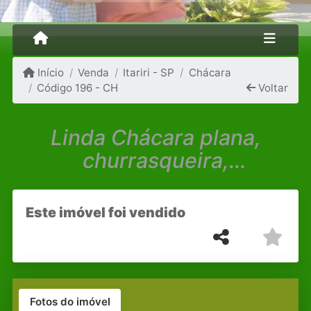
Início
Venda
Itariri - SP
Chácara
Código 196 - CH
Voltar
Linda Chácara plana,
churrasqueira,
cercada,pomar,avarandada
Este imóvel foi vendido
Fotos do imóvel