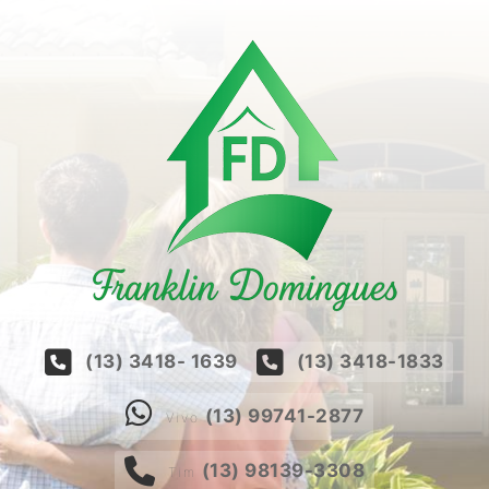
(13) 3418- 1639
(13) 3418-1833
(13) 99741-2877
Vivo
(13) 98139-3308
Tim