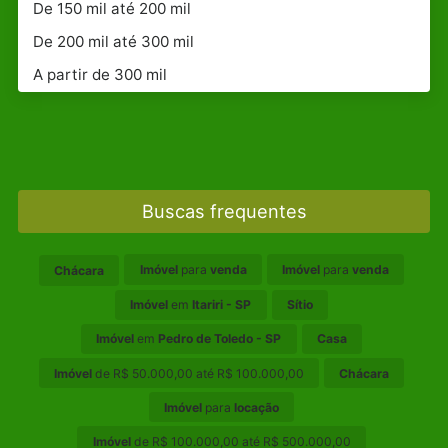
De 150 mil até 200 mil
De 200 mil até 300 mil
A partir de 300 mil
Buscas frequentes
Imóvel
para
venda
Imóvel
para
venda
Chácara
Imóvel
em
Itariri - SP
Sítio
Imóvel
em
Pedro de Toledo - SP
Casa
Imóvel
de R$ 50.000,00 até R$ 100.000,00
Chácara
Imóvel
para
locação
Imóvel
de R$ 100.000,00 até R$ 500.000,00