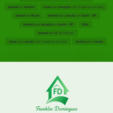
Imóvel
em
Centro
Casa
para
locação
com 2 quartos ou mais
Imóvel
em
Rural
Imóvel
para
venda
em
Itariri - SP
Imóvel
para
locação
em
Itariri - SP
Sítio
Imóvel
até R$ 50.000,00
Casa
para
venda
com 2 quartos ou mais
Imóvel
para
venda